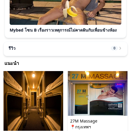
Mybed โซน B เรื่องราวเหตุการณ์ไม่คาดฝันกับเพื่อนข้างห้อง
รีวิว
0
แนะนำ
27M Massage
📍กรุงเทพฯ