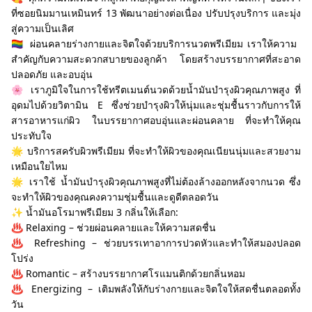
ที่ซอยนิมมานเหมินทร์ 13 พัฒนาอย่างต่อเนื่อง ปรับปรุงบริการ และมุ่ง
สู่ความเป็นเลิศ
🏳️‍🌈 ผ่อนคลายร่างกายและจิตใจด้วยบริการนวดพรีเมียม เราให้ความ
สำคัญกับความสะดวกสบายของลูกค้า โดยสร้างบรรยากาศที่สะอาด
ปลอดภัย และอบอุ่น
🌸 เราภูมิใจในการใช้ทรีตเมนต์นวดด้วยน้ำมันบำรุงผิวคุณภาพสูง ที่
อุดมไปด้วยวิตามิน E ซึ่งช่วยบำรุงผิวให้นุ่มและชุ่มชื้นราวกับการให้
สารอาหารแก่ผิว ในบรรยากาศอบอุ่นและผ่อนคลาย ที่จะทำให้คุณ
ประทับใจ
🌟 บริการสครับผิวพรีเมียม ที่จะทำให้ผิวของคุณเนียนนุ่มและสวยงาม
เหมือนใยไหม
🌟 เราใช้ น้ำมันบำรุงผิวคุณภาพสูงที่ไม่ต้องล้างออกหลังจากนวด ซึ่ง
จะทำให้ผิวของคุณคงความชุ่มชื้นและดูดีตลอดวัน
✨ น้ำมันอโรมาพรีเมียม 3 กลิ่นให้เลือก:
♨️ Relaxing – ช่วยผ่อนคลายและให้ความสดชื่น
♨️ Refreshing – ช่วยบรรเทาอาการปวดหัวและทำให้สมองปลอด
โปร่ง
♨️ Romantic – สร้างบรรยากาศโรแมนติกด้วยกลิ่นหอม
♨️ Energizing – เติมพลังให้กับร่างกายและจิตใจให้สดชื่นตลอดทั้ง
วัน