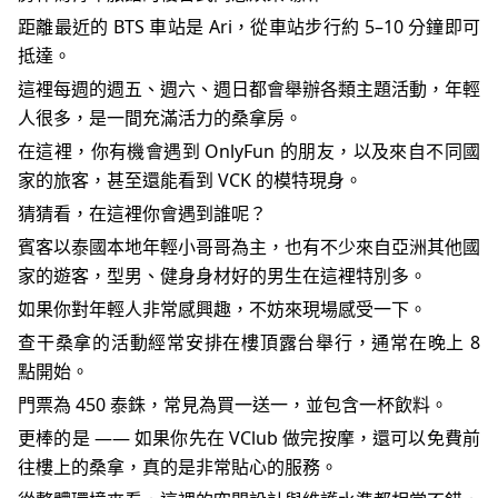
距離最近的 BTS 車站是 Ari，從車站步行約 5–10 分鐘即可
抵達。
這裡每週的週五、週六、週日都會舉辦各類主題活動，年輕
人很多，是一間充滿活力的桑拿房。
在這裡，你有機會遇到 OnlyFun 的朋友，以及來自不同國
家的旅客，甚至還能看到 VCK 的模特現身。
猜猜看，在這裡你會遇到誰呢？
賓客以泰國本地年輕小哥哥為主，也有不少來自亞洲其他國
家的遊客，型男、健身身材好的男生在這裡特別多。
如果你對年輕人非常感興趣，不妨來現場感受一下。
查干桑拿的活動經常安排在樓頂露台舉行，通常在晚上 8
點開始。
門票為 450 泰銖，常見為買一送一，並包含一杯飲料。
更棒的是 —— 如果你先在 VClub 做完按摩，還可以免費前
往樓上的桑拿，真的是非常貼心的服務。