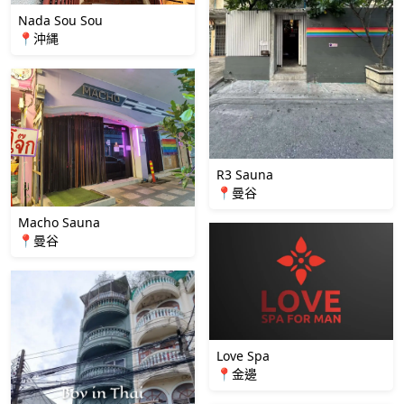
Nada Sou Sou
📍沖縄
R3 Sauna
📍曼谷
Macho Sauna
📍曼谷
Love Spa
📍金邊