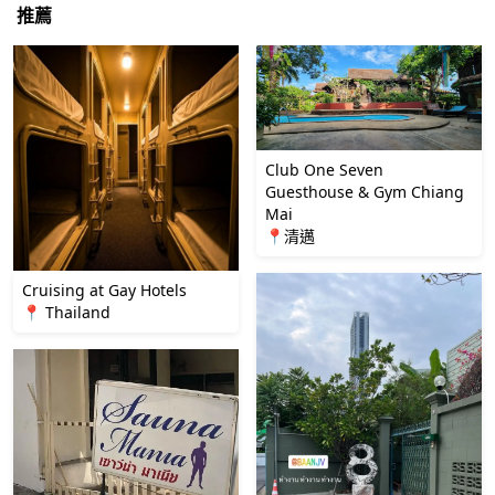
推薦
Club One Seven
Guesthouse & Gym Chiang
Mai
📍清邁
Cruising at Gay Hotels
📍 Thailand