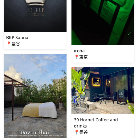
BKP Sauna
📍曼谷
iroha
📍東京
39 Hornet Coffee and
drinks
📍曼谷