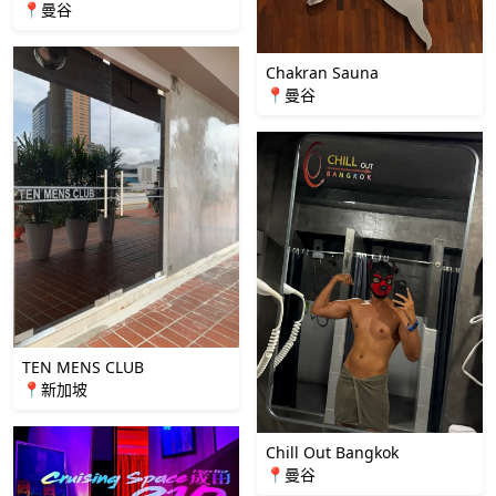
📍曼谷
Chakran Sauna
📍曼谷
TEN MENS CLUB
📍新加坡
Chill Out Bangkok
📍曼谷