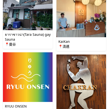
ธาราซาวน่า(Tara Sauna) gay
Sauna
KaiKan
📍曼谷
📍清邁
RYUU ONSEN