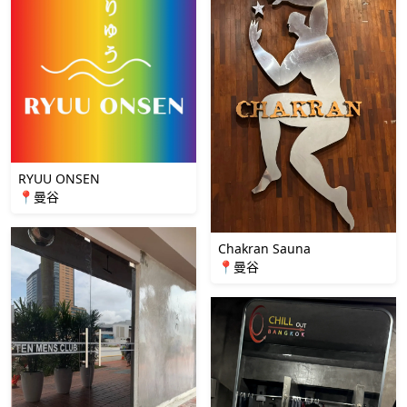
RYUU ONSEN
📍曼谷
Chakran Sauna
📍曼谷