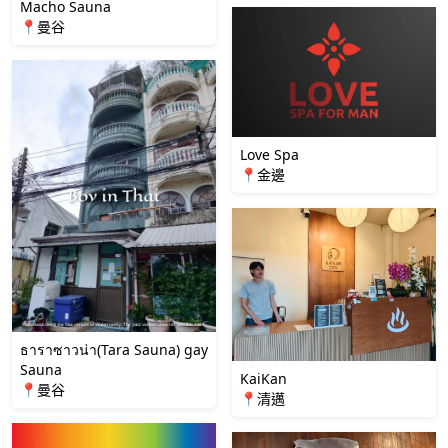
Macho Sauna
📍曼谷
Love Spa
📍金邊
ธาราซาวน่า(Tara Sauna) gay
Sauna
KaiKan
📍曼谷
📍清邁