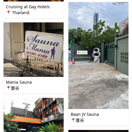
Cruising at Gay Hotels
📍 Thailand
Mania Sauna
📍曼谷
Baan JV Sauna
📍曼谷