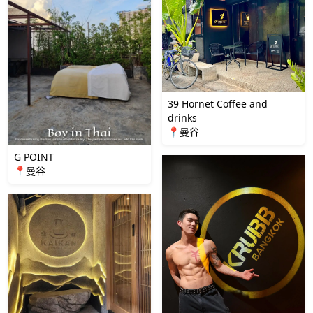
39 Hornet Coffee and
drinks
📍曼谷
G POINT
📍曼谷