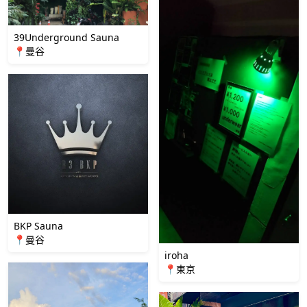
39Underground Sauna
📍曼谷
BKP Sauna
📍曼谷
iroha
📍東京