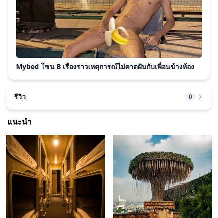
Mybed โซน B เรื่องราวเหตุการณ์ไม่คาดฝันกับเพื่อนข้างห้อง
รีวิว
0
แนะนำ