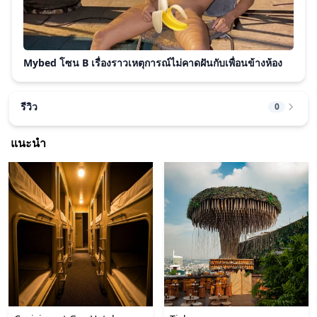
Mybed โซน B เรื่องราวเหตุการณ์ไม่คาดฝันกับเพื่อนข้างห้อง
รีวิว
0
แนะนำ