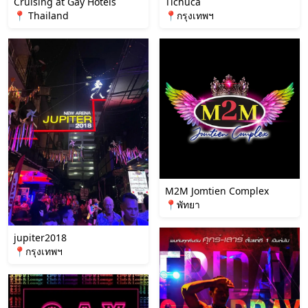
Cruising at Gay Hotels
Tichuca
📍 Thailand
📍กรุงเทพฯ
M2M Jomtien Complex
📍พัทยา
jupiter2018
📍กรุงเทพฯ