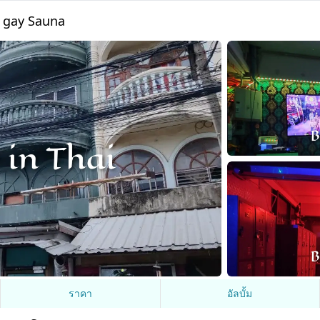
) gay Sauna
ราคา
อัลบั้ม