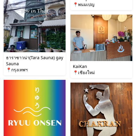
📍พนมเปญ
ธาราซาวน่า(Tara Sauna) gay
Sauna
KaiKan
📍กรุงเทพฯ
📍เชียงใหม่