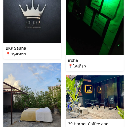
BKP Sauna
📍กรุงเทพฯ
iroha
📍โตเกียว
39 Hornet Coffee and