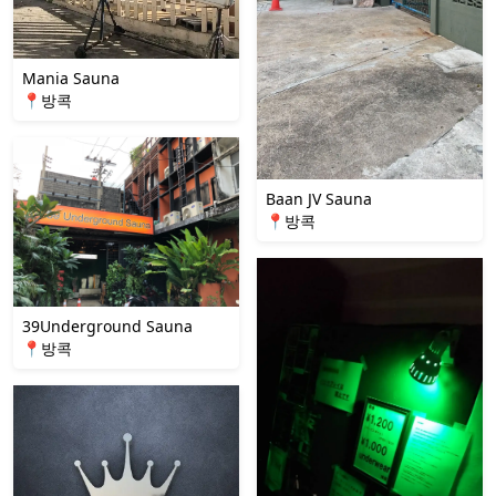
Mania Sauna
📍방콕
Baan JV Sauna
📍방콕
39Underground Sauna
📍방콕