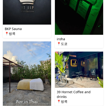
BKP Sauna
📍방콕
iroha
📍도쿄
39 Hornet Coffee and
drinks
📍방콕