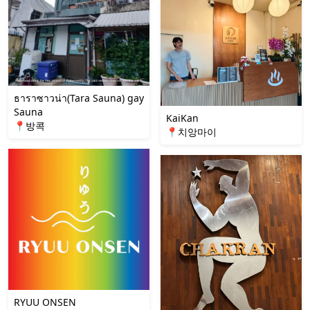
ธาราซาวน่า(Tara Sauna) gay
Sauna
KaiKan
📍방콕
📍치앙마이
RYUU ONSEN