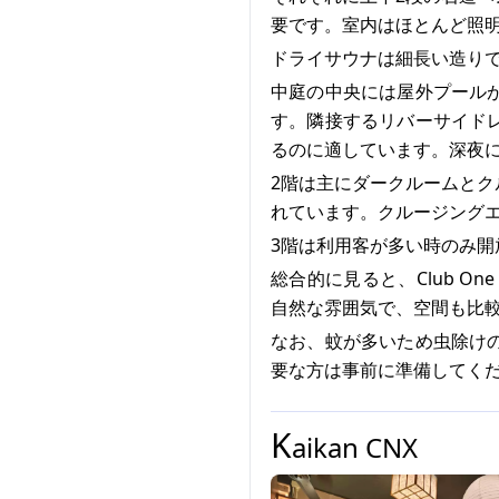
要です。室内はほとんど照
ドライサウナは細長い造りで
中庭の中央には屋外プール
す。隣接するリバーサイド
るのに適しています。深夜
2階は主にダークルームと
れています。クルージング
3階は利用客が多い時のみ
総合的に見ると、Club O
自然な雰囲気で、空間も比
なお、蚊が多いため虫除け
要な方は事前に準備してく
K
aikan CNX