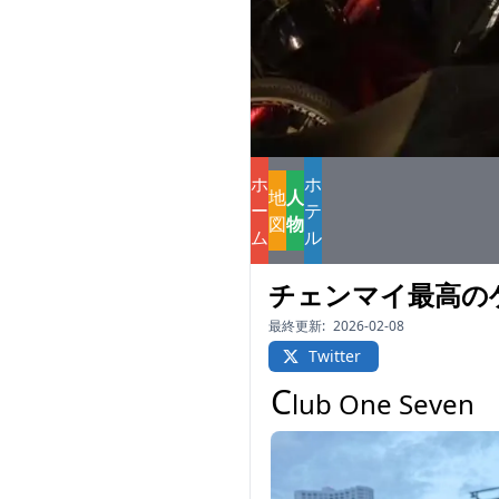
ホ
ホ
地
人
ー
テ
図
物
ム
ル
チェンマイ最高のゲ
最終更新:
2026-02-08
Twitter
C
lub One Seven