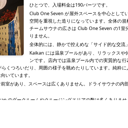
ひとつで、入場料金は190バーツです。
Club One Seven が屋外スペースを中心として
空間を重視した造りになっています。全体の規
チームサウナの広さは Club One Seven 
りません。
全体的には、静かで控えめな「サイド的な交流
Kaikan には温泉プールがあり、リラックス
ンです。店内では温泉プール内での実質的な行
がらくつろいだり、周囲の様子を眺めたりしています。純粋に
は向いています。
な前室があり、スペースは広くありません。ドライサウナの内部
ikan のダークルームやクルージングエリアの数は多くありま
間滞在する人もいます。
個室が3室あり、さらにカーテンで仕切られた部屋が2室ありま
間です。