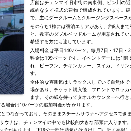
店舗はチェンマイ旧市街の南東側、ピン川の近
統的なタイ様式の建物で構成されています。建
で。主にダークルームとクルージングスペース
そのうち1棟には宿泊エリアがあり、約8人ま
と、数室のダブルベッドルームが用意されてい
希望する方にも適しています。
入場料金は平日140バーツ。毎月7日・17日・
料金は199バーツです。イベントデーには1
れ、ビーフン、チキンカレー、スイカ、ドリン
す。
全体的な雰囲気はリラックスしていて自然体で
場があり、チケット購入後、フロントでロッカ
ます。その紙を持ってタオルカウンターへ行き
る場合は10バーツの追加料金がかかります。
室とつながっており、そのままスチームサウナへアクセスでき
 のスチームサウナは、チェンマイの中でも比較的大きな部類に入りま
ベンチがあります。下段の一部は蒸気の吹き出し口に近く高温に