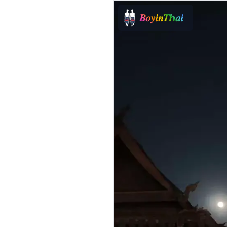
𝐵𝑜𝑦𝑖𝑛𝑇ℎ𝑎𝑖