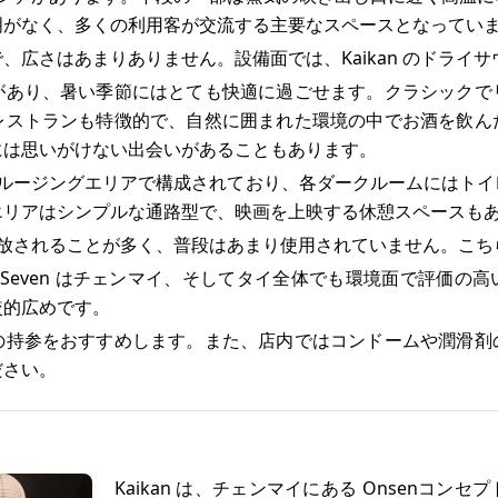
明がなく、多くの利用客が交流する主要なスペースとなってい
、広さはあまりありません。設備面では、Kaikan のドライ
があり、暑い季節にはとても快適に過ごせます。クラシックで
レストランも特徴的で、自然に囲まれた環境の中でお酒を飲ん
には思いがけない出会いがあることもあります。
クルージングエリアで構成されており、各ダークルームにはトイ
エリアはシンプルな通路型で、映画を上映する休憩スペースも
開放されることが多く、普段はあまり使用されていません。こち
ne Seven はチェンマイ、そしてタイ全体でも環境面で評価
較的広めです。
の持参をおすすめします。また、店内ではコンドームや潤滑剤
ださい。
Kaikan は、チェンマイにある Onsenコン